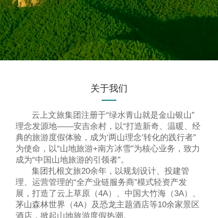
关于我们
云上文旅集团注册于“绿水青山就是金山银山”
理念发源地——安吉余村，以“打造新奇、温暖、经
典的旅游度假体验，成为‘两山理念’转化的践行者”
为使命，以“山地旅游+南方冰雪”为核心业务，致力
成为“中国山地旅游的引领者”。
集团扎根文旅20余年，以规划设计、投建管
理、运营管理的“全产业链服务商”模式轻资产发
展，打造了云上草原（4A）、中国大竹海（3A）、
茅山森林世界（4A）及恐龙主题酒店等10余家景区
酒店，掀起山地旅游度假热潮。